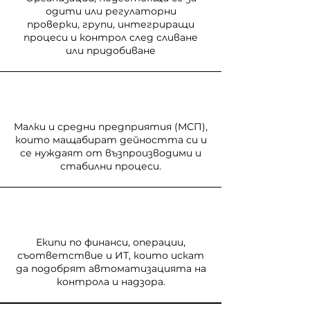
одити или регулаторни
проверки, групи, интегриращи
процеси и контрол след сливане
или придобиване
Малки и средни предприятия (МСП),
които мащабират дейността си и
се нуждаят от възпроизводими и
стабилни процеси.
Екипи по финанси, операции,
съответствие и ИТ, които искат
да подобрят автоматизацията на
контрола и надзора.