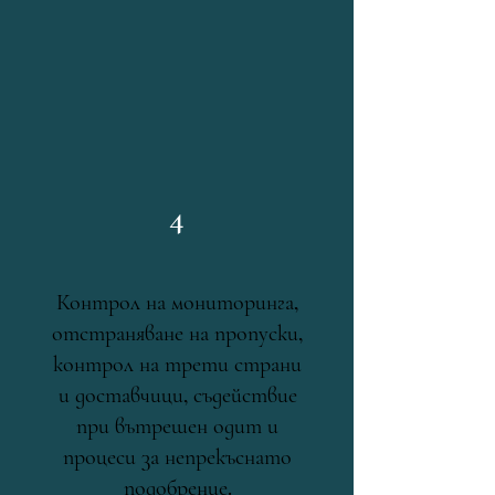
4
Контрол на мониторинга,
отстраняване на пропуски,
контрол на трети страни
и доставчици, съдействие
при вътрешен одит и
процеси за непрекъснато
подобрение.