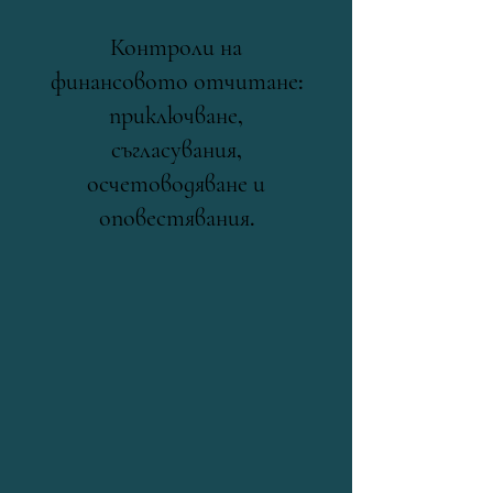
Контроли на
финансовото отчитане:
приключване,
съгласувания,
осчетоводяване и
оповестявания.