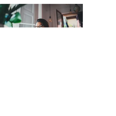
Добавената стойност за
Вас
Инвентаризация на контрола,
съпоставена с избрана рамка (напр.
COSO/ISO).
Анализ на пропуските и пътна
карта за отстраняване по