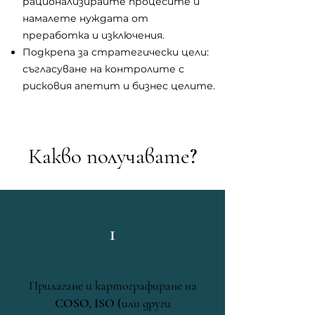
рационализирайте процесите и
намалете нуждата от
преработка и изключения.
Подкрепа за стратегически цели:
съгласуване на контролите с
рисковия апетит и бизнес целите.
Какво получавате?
1
Прилагане и картографиране на
COSO, ISO (или други