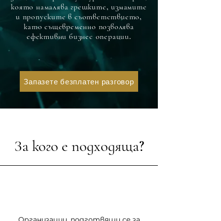
която намалява грешките, измамите
и пропуските в съответствието,
като същевременно позволява
ефективни бизнес операции.
Запазете безплатен разговор
За кого е подходяща?
Организации, подготвящи се за