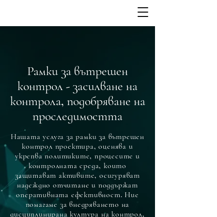
Рамки за вътрешен
контрол - засилване на
контрола, подобряване на
проследимостта
Нашата услуга за рамки за вътрешен
контрол проектира, оценява и
укрепва политиките, процесите и
контролната среда, които
защитават активите, осигуряват
надеждно отчитане и поддържат
оперативната ефективност. Ние
помагаме за внедряването на
дисциплинирана култура на контрол,