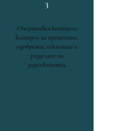
3
Оперативен контрол:
контрол на процесите,
одобрения, ескалации и
разделяне на
задълженията.