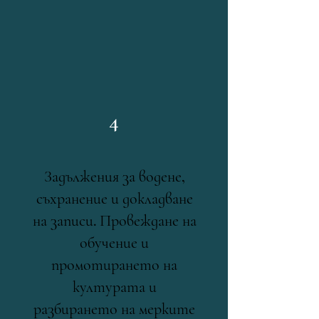
4
Задължения за водене,
съхранение и докладване
на записи. Провеждане на
обучение и
промотирането на
културата и
разбирането на мерките