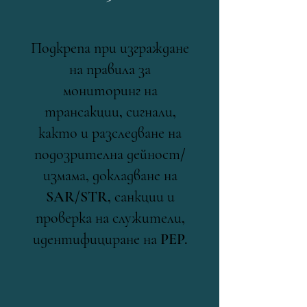
Подкрепа при изграждане
на правила за
мониторинг на
трансакции, сигнали,
както и разследване на
подозрителна дейност/
измама, докладване на
SAR/STR, санкции и
проверка на служители,
идентифициране на PEP.