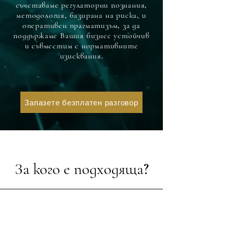
съчетаваме регулаторни познания,
методология, базирана на риска, и
оперативен прагматизъм, за да
поддържаме Вашия бизнес устойчив
и съвместим с нормативните
изисквания.
Запазете безплатен разговор
За кого е подходяща?