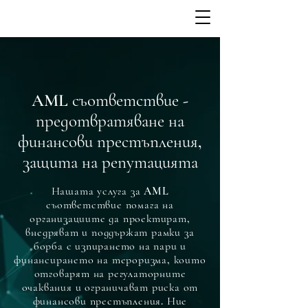
AML съответствие -
предотвратяване на
финансови престъпления,
защита на репутацията
Нашата услуга за AML
съответствие помага на
организациите да проектират,
внедряват и поддържат рамки за
борба с изпирането на пари и
финансирането на тероризма, които
отговарят на регулаторните
очаквания и ограничават риска от
финансови престъпления. Ние