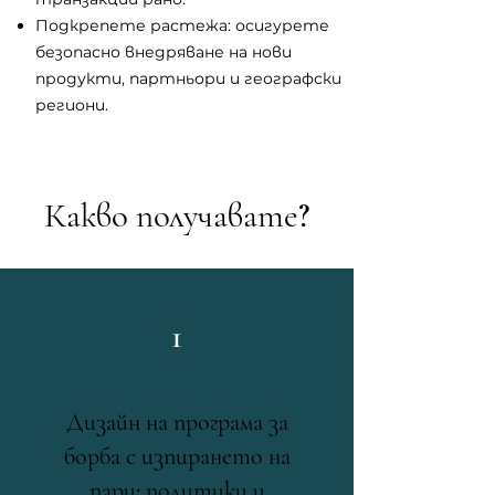
Подкрепете растежа: осигурете
безопасно внедряване на нови
продукти, партньори и географски
региони.
Какво получавате?
1
Дизайн на програма за
борба с изпирането на
пари: политики и