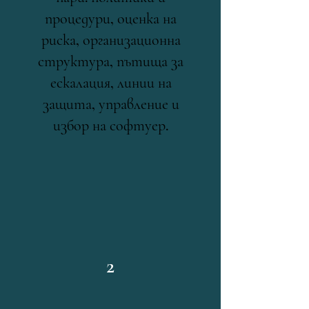
процедури, оценка на
риска, организационна
структура, пътища за
ескалация, линии на
защита, управление и
избор на софтуер.
2