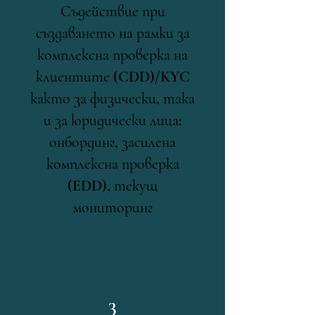
Съдействие при
създаването на рамки за
комплексна проверка на
клиентите (CDD)/KYC
както за физически, така
и за юридически лица:
онбординг, засилена
комплексна проверка
(EDD), текущ
мониторинг
3